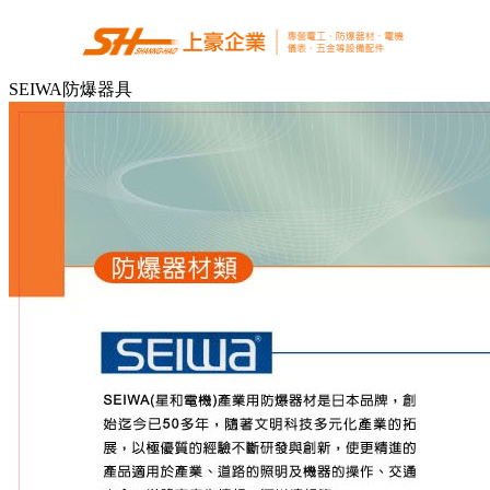
SEIWA防爆器具
公司簡介
最新消息
最新上市產品 防爆型 LED 燈具 LZWA & 防爆型攝影
幾 (快速球)
認證產品
產品介紹
SEIWA防爆器具
LED照明
防爆操作盒
防爆插座及其他
防水操作盒
電線電纜及銅線
各式照明器具
UPS充電機、電池
高低壓設備自動控制
水電材料、五金工具
工業用儀表及配件
消防設備產品