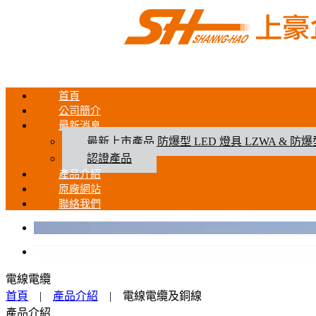
首頁
公司簡介
最新消息
最新上市產品 防爆型 LED 燈具 LZWA & 防
認證產品
產品介紹
原廠網站
聯絡我們
電線電纜
首頁
|
產品介紹
|
電線電纜及銅線
產品介紹